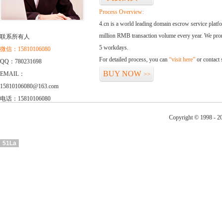
Process Overview:
4.cn is a world leading domain escrow service plat
million RMB transaction volume every year. We promi
联系所有人
5 workdays.
微信：15810106080
For detailed process, you can
“visit here”
or contact
QQ：780231698
BUY NOW
EMAIL：
>>
15810106080@163.com
电话：15810106080
Copyright © 1998 - 2
51La