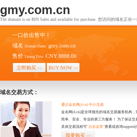
gmy.com.cn
The domain is on BIN Sales and available for purchase. 您访问的
一口价出售中！
域名
gmy.com.cn
Domain Name:
售价
CNY 8888.00
Listing Price:
立即购买
BUY NOW
>>
>>
域名交易方式：
通过金名网(4.cn) 中介交易
金名网(4.cn)是全球领先的域名交易服务机
简单、安全、专业的第三方服务！ 为了保证交
具体交易流程可
“点击这里”
查看或咨询support@
我要购买
>>